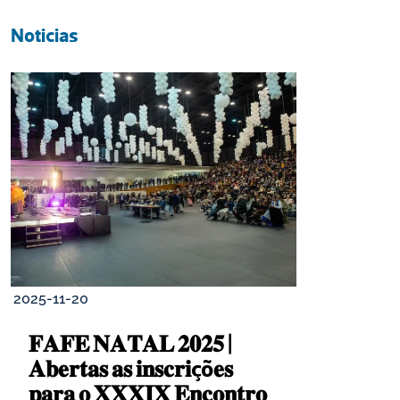
Noticias
2025-11-20
𝐅𝐀𝐅𝐄 𝐍𝐀𝐓𝐀𝐋 𝟐𝟎𝟐𝟓 | 
𝐀𝐛𝐞𝐫𝐭𝐚𝐬 𝐚𝐬 𝐢𝐧𝐬𝐜𝐫𝐢çõ𝐞𝐬 
𝐩𝐚𝐫𝐚 𝐨 𝐗𝐗𝐗𝐈𝐗 𝐄𝐧𝐜𝐨𝐧𝐭𝐫𝐨 