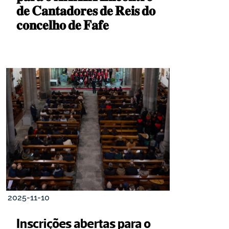
𝐝𝐞 𝐂𝐚𝐧𝐭𝐚𝐝𝐨𝐫𝐞𝐬 𝐝𝐞 𝐑𝐞𝐢𝐬 𝐝𝐨 
𝐜𝐨𝐧𝐜𝐞𝐥𝐡𝐨 𝐝𝐞 𝐅𝐚𝐟𝐞 
2025-11-10
Inscrições abertas para o 