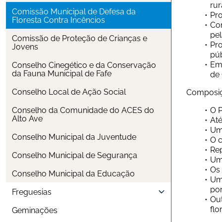
rur
Comissão Municipal de Defesa da 
Pro
Floresta Contra Incêncios
Con
pel
Comissão de Proteção de Crianças e 
Pr
Jovens
púb
Emi
Conselho Cinegético e da Conservação 
da Fauna Municipal de Fafe
de 
Conselho Local de Ação Social
Composi
Conselho da Comunidade do ACES do 
O P
Alto Ave
Até
Um 
Conselho Municipal da Juventude
O c
Rep
Conselho Municipal de Segurança
Um
Os 
Conselho Municipal da Educação
Um 
por
Freguesias
Out
flo
Geminações