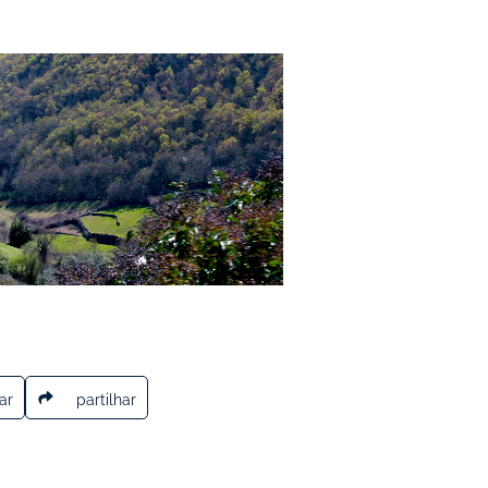
ar
partilhar