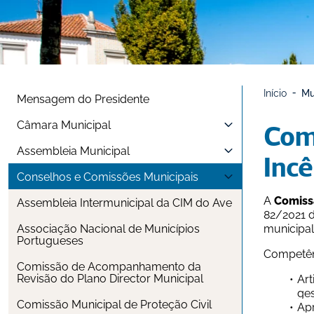
Início
Mu
Mensagem do Presidente
Câmara Municipal
Comi
Assembleia Municipal
Incê
Conselhos e Comissões Municipais
A 
Comissã
Assembleia Intermunicipal da CIM do Ave
82/2021 d
Associação Nacional de Municípios 
Portugueses
Competên
Comissão de Acompanhamento da 
Revisão do Plano Director Municipal
Art
ges
Comissão Municipal de Proteção Civil
Apr