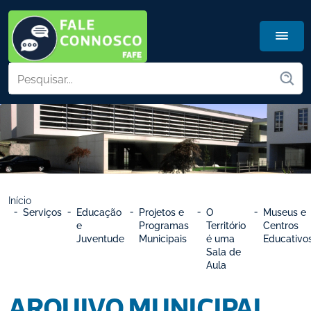
Início
Serviços
Educação 
Projetos e 
O 
Museus e 
e 
Programas 
Território 
Centros 
Juventude
Municipais
é uma 
Educativo
Sala de 
Aula
ARQUIVO MUNICIPAL