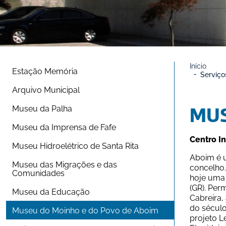
Início
Estação Memória
Serviço
Arquivo Municipal
Museu da Palha
MUS
Museu da Imprensa de Fafe
Centro I
Museu Hidroelétrico de Santa Rita
Aboim é u
Museu das Migrações e das 
concelho.
Comunidades
hoje uma 
(GR). Per
Museu da Educação
Cabreira,
do século
Museu do Moinho e do Povo de Aboim
projeto L