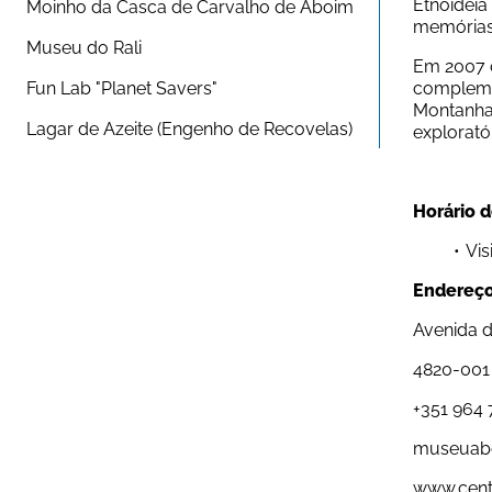
Etnoideia
Moinho da Casca de Carvalho de Aboim
memórias
Museu do Rali
Em 2007 o
Fun Lab "Planet Savers"
complemen
Montanha 
Lagar de Azeite (Engenho de Recovelas)
exploratór
Horário 
Vis
Endereço
Avenida d
4820-001
+351 964 
museuab
www.centr