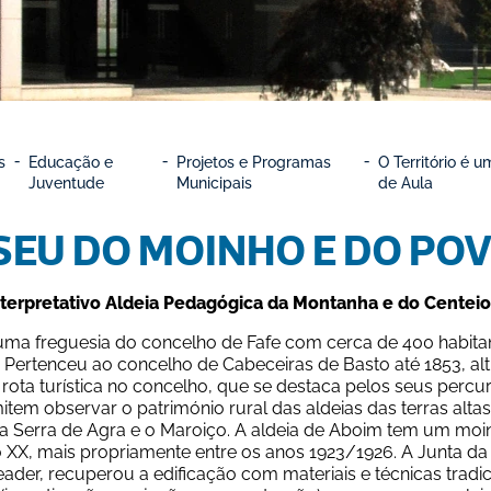
s
Educação e 
Projetos e Programas 
O Território é u
Juventude
Municipais
de Aula
EU DO MOINHO E DO POV
nterpretativo Aldeia Pedagógica da Montanha e do Centeio
ma freguesia do concelho de Fafe com cerca de 400 habitante
 Pertenceu ao concelho de Cabeceiras de Basto até 1853, alt
rota turística no concelho, que se destaca pelos seus perc
mitem observar o património rural das aldeias das terras altas
 a Serra de Agra e o Maroiço. A aldeia de Aboim tem um moinh
 XX, mais propriamente entre os anos 1923/1926. A Junta da
eader, recuperou a edificação com materiais e técnicas trad