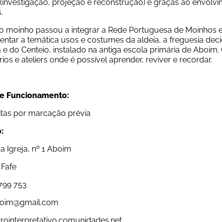
 (investigação, projeção e reconstrução) e graças ao envolvim
.
 moinho passou a integrar a Rede Portuguesa de Moinhos e a
tar a temática usos e costumes da aldeia, a freguesia decidi
e do Centeio, instalado na antiga escola primária de Aboim. 
ios e ateliers onde é possível aprender, reviver e recordar.
de Funcionamento:
itas por marcação prévia
:
a Igreja, nº 1 Aboim
 Fafe
799 753
oim@gmail.com
ointerpretativo.comunidades.net