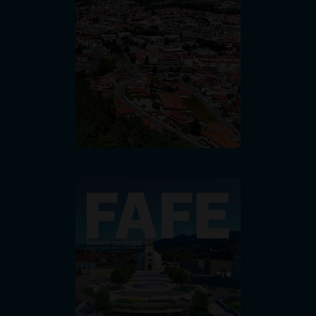
Boletim do mandato 2021-2025
2026-07-15
Pavilhão Multiusos de 
Fafe recebe o 
Campeonato Nacional de 
Patinagem Livre