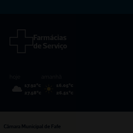
- 1º Semestre
Farmácias 
de Serviço
hoje
amanhã
17.92ºc
16.05ºc
27.58ºc
26.51ºc
Câmara Municipal de Fafe