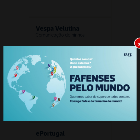
Vespa Velutina
Comunicação de ninhos
Informações Úteis
Transparência 
Municipal
ePortugal