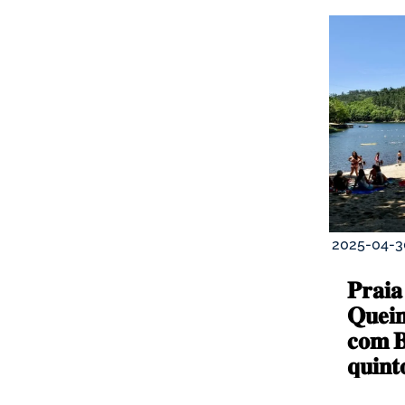
2025-04-3
𝐏𝐫𝐚𝐢𝐚 
𝐐𝐮𝐞𝐢𝐦
𝐜𝐨𝐦 𝐁
𝐪𝐮𝐢𝐧𝐭