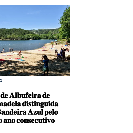
0
𝐝𝐞 𝐀𝐥𝐛𝐮𝐟𝐞𝐢𝐫𝐚 𝐝𝐞 
𝐚𝐝𝐞𝐥𝐚 𝐝𝐢𝐬𝐭𝐢𝐧𝐠𝐮𝐢𝐝𝐚 
𝐧𝐝𝐞𝐢𝐫𝐚 𝐀𝐳𝐮𝐥 𝐩𝐞𝐥𝐨 
𝐨 𝐚𝐧𝐨 𝐜𝐨𝐧𝐬𝐞𝐜𝐮𝐭𝐢𝐯𝐨