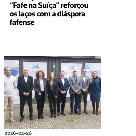
“Fafe na Suíça” reforçou 
os laços com a diáspora 
fafense 
2026-02-26