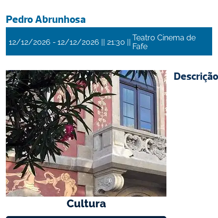
Pedro Abrunhosa 
Teatro Cinema de
 - 
 || 
 || 
12/12/2026
12/12/2026
21:30
Fafe
Descriçã
Cultura