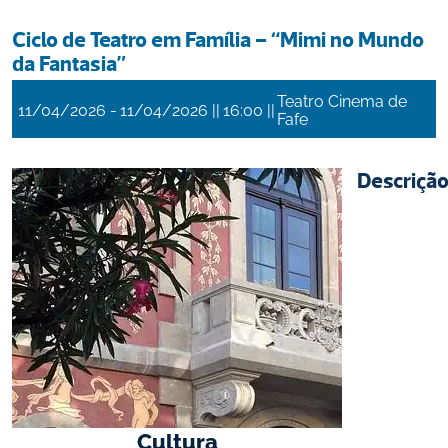
Ciclo de Teatro em Família – “Mimi no Mundo 
da Fantasia” 
Teatro Cinema de
 - 
 || 
 || 
11/04/2026
11/04/2026
16:00
Fafe
Descriçã
Cultura