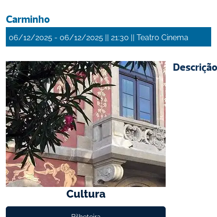
Carminho
 - 
 || 
 || 
06/12/2025
06/12/2025
21:30
Teatro Cinema
Descriçã
Cultura
Bilheteira