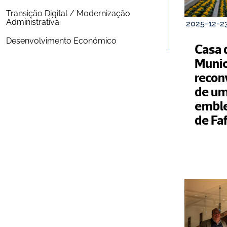
Transição Digital / Modernização 
Administrativa
2025-12-2
Desenvolvimento Económico
Casa d
Municí
recon
de um
emble
de Faf
instit
ecoss
da U