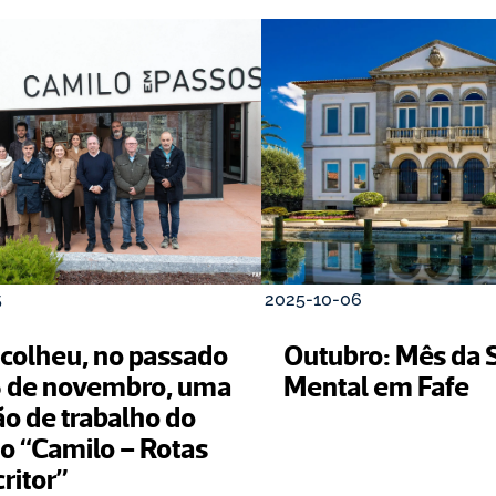
5
2025-10-06
acolheu, no passado 
Outubro: Mês da 
5 de novembro, uma 
Mental em Fafe
o de trabalho do 
o “Camilo – Rotas 
ritor”