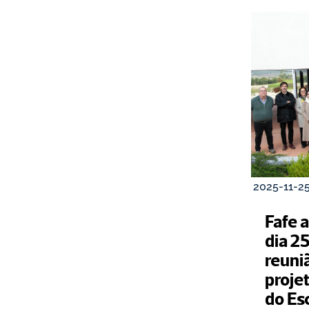
2025-11-2
Fafe 
dia 2
reuniã
projet
do Esc