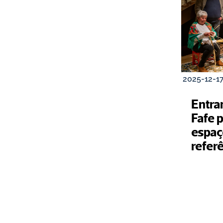
2025-12-1
Entra
Fafe 
espaço
refer