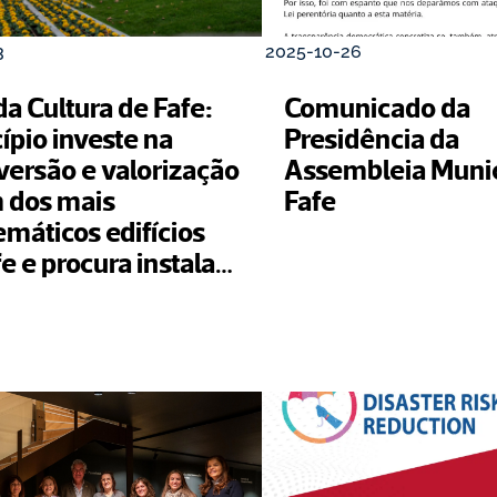
3
2025-10-26
a Cultura de Fafe: 
Comunicado da 
pio investe na 
Presidência da 
versão e valorização 
Assembleia Munici
 dos mais 
Fafe
máticos edifícios 
e e procura instalar 
uições do 
istema de inovação 
Minho