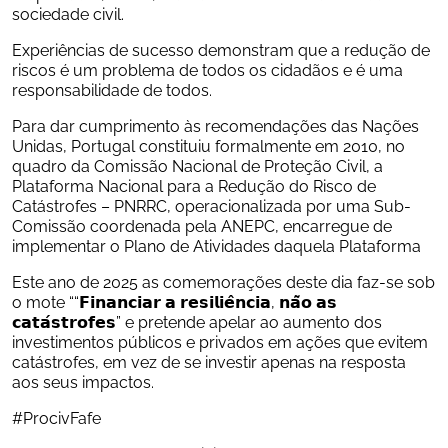
sociedade civil. 
Experiências de sucesso demonstram que a redução de 
riscos é um problema de todos os cidadãos e é uma 
responsabilidade de todos.
Para dar cumprimento às recomendações das Nações 
Unidas, Portugal constituiu formalmente em 2010, no 
quadro da Comissão Nacional de Proteção Civil, a 
Plataforma Nacional para a Redução do Risco de 
Catástrofes – PNRRC, operacionalizada por uma Sub-
Comissão coordenada pela ANEPC, encarregue de 
implementar o Plano de Atividades daquela Plataforma 
Este ano de 2025 as comemorações deste dia faz-se sob 
o mote ““𝗙𝗶𝗻𝗮𝗻𝗰𝗶𝗮𝗿 𝗮 𝗿𝗲𝘀𝗶𝗹𝗶𝗲̂𝗻𝗰𝗶𝗮, 𝗻𝗮̃𝗼 𝗮𝘀 
𝗰𝗮𝘁𝗮́𝘀𝘁𝗿𝗼𝗳𝗲𝘀” e pretende apelar ao aumento dos 
investimentos públicos e privados em ações que evitem 
catástrofes, em vez de se investir apenas na resposta 
aos seus impactos.
#ProcivFafe