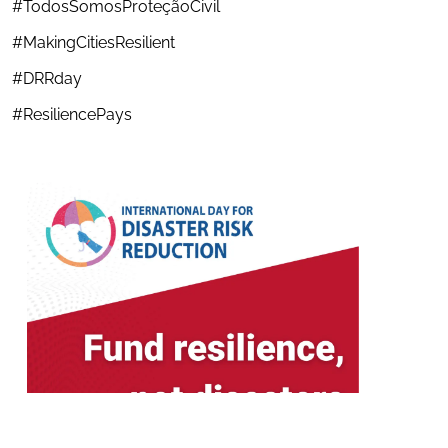
#TodosSomosProteçãoCivil
#MakingCitiesResilient
#DRRday
#ResiliencePays