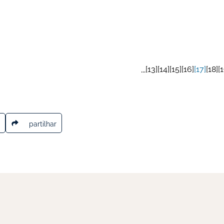
13
14
15
16
17
18
1
...
partilhar