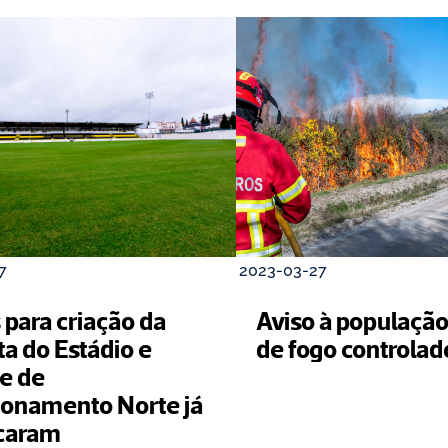
7
2023-03-27
para criação da 
Aviso à população
a do Estádio e 
de fogo controlad
e de 
ionamento Norte já 
arrancaram 