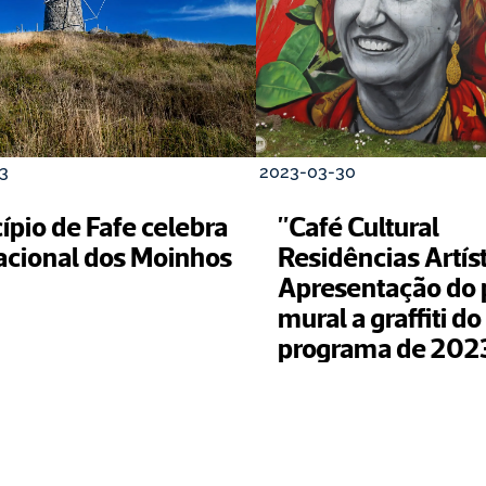
3
2023-03-30
pio de Fafe celebra 
"Café Cultural 
acional dos Moinhos
Residências Artíst
Apresentação do p
mural a graffiti do 