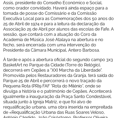
Assis, presidente do Conselho Económico e Social, 
como orador convidado. Haverá ainda espaço para a 
tomada de posse do Comissário e da Comissão 
Executiva Local para as Comemorações dos 50 anos do 
25 de Abril de 1974 e para a leitura da declaração da 
Associação 25 de Abril por alunos das escolas de Fafe. A 
sessão, que contará com a atuação do Coro da 
Academia de Música José Atalaya na abertura e no 
fecho, será encerrada com uma intervenção do 
Presidente da Câmara Municipal, Antero Barbosa. 
À tarde e após a abertura oficial do segundo campo 3x3 
BasketArt no Parque da Cidade (Torre do Relógio), 
decorrerá em Cepães a "XXI Marcha da Liberdade". 
Promovida pelos Restauradores da Granja, terá saída do 
Parque 25 de Abril e percorrerá o novo traçado da 
Pequena Rota (PR)9 FAF “Rota do Milénio”, onde se 
divulga a história e o património de Cepães. Acontecerá 
igualmente a inauguração da Praça Santo Condestável, 
situada junto à Igreja Matriz, e que foi alvo de 
requalificação urbana, uma obra inserida na empreitada 
de «Requalificação Urbana das Ruas Soares Veloso, 
António Cândido, João Crisóstomo, Professor Oliveira 