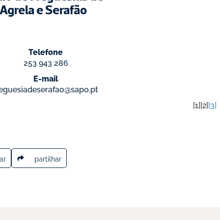
Agrela e Serafão
Telefone
253 943 286
E-mail
reguesiadeserafao@sapo.pt
1
2
3
ar
partilhar