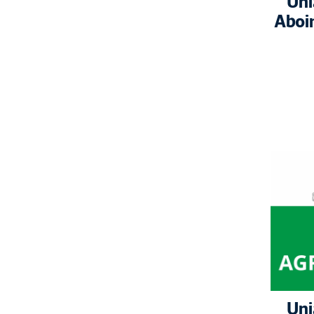
Uni
Aboim
Uni