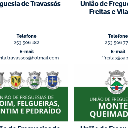
guesia de Travassós
União de Fregue
Freitas e Vil
Telefone
Telefone
253 506 182
253 506 7
E-mail
E-mail
unta.travassos@hotmail.com
j.f.freitas@sa