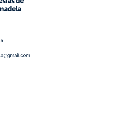
sias de 
madela
25
la@gmail.com