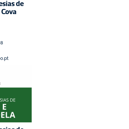
sias de 
a Cova
78
po.pt