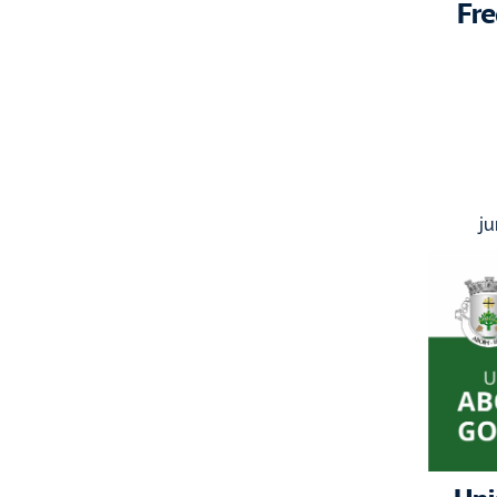
Fre
 j