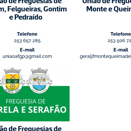
ão de Freguesias de 
União de Fregue
, Felgueiras, Gontim 
Monte e Quei
e Pedraído
Telefone
Telefone
253 657 285
253 506 7
E-mail
E-mail
uniaoafgp@gmail.com
geraljfmontequeimade
ão de Freguesias de 