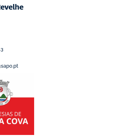
Revelhe
43
@sapo.pt