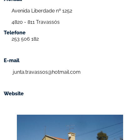
Avenida Liberdade nº 1252
4820 - 811 Travassós 
Telefone
253 506 182
E-mail
 junta.travassos@hotmail.com