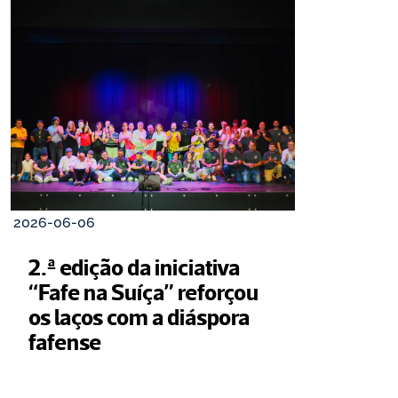
2026-06-06
2.ª edição da iniciativa 
“Fafe na Suíça” reforçou 
os laços com a diáspora 
fafense 