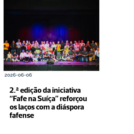
2026-06-06
2.ª edição da iniciativa 
“Fafe na Suíça” reforçou 
os laços com a diáspora 
fafense 