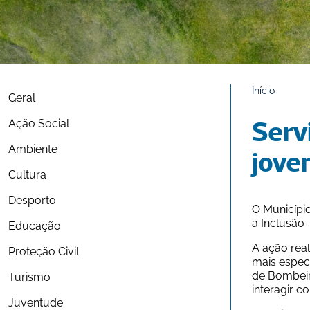
Início
Geral
Ação Social
Servi
Ambiente
joven
Cultura
Desporto
O Município
a Inclusão
Educação
A ação rea
Proteção Civil
mais espec
de Bombeir
Turismo
interagir 
Juventude