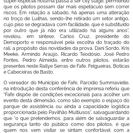
super-especial noturna passa a ser city stage, permitindo 
que os pilotos possam dar mais espetáculo sem correr 
riscos. Em relação a sábado, há apenas uma alteração 
no troço de Luílhas, sendo-lhe retirado um setor antigo, 
cujo piso se degradava com facilidade, que é substituído 
por outro que já não era utilizado há alguns anos”, 
revelou, em síntese, Carlos Cruz, presidente do 
Demoporto e responsável pela escolha do traçado do 
rali, a propósito das novidades da prova. Dani Sordo, Kris 
Meeke, Armindo Araújo, Ricardo Teodósio, José Pedro 
Fontes, Pedro Almeida, entre outros pilotos, estarão 
presentes neste Rallye Serras de Fafe, Felgueiras, Boticas 
e Cabeceiras de Basto.
O vereador do Município de Fafe, Parcídio Summavielle, 
na introdução desta conferência de imprensa referiu que 
“Fafe dispõe de condições excecionais para acolher um 
evento desta dimensão, como são exemplo o espaço do 
parque de assistência ou ainda a capacidade logística 
proporcionada pelo Pavilhão Multiusos”, salvaguardando 
que “o que pretendemos, para além de salvaguardar a 
segurança tanto do público como dos pilotos, é que 
quem nos vem visitar se sintam confortável com a 