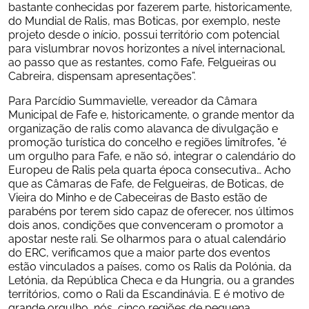
bastante conhecidas por fazerem parte, historicamente, 
do Mundial de Ralis, mas Boticas, por exemplo, neste 
projeto desde o início, possui território com potencial 
para vislumbrar novos horizontes a nível internacional, 
ao passo que as restantes, como Fafe, Felgueiras ou 
Cabreira, dispensam apresentações”.
Para Parcídio Summavielle, vereador da Câmara 
Municipal de Fafe e, historicamente, o grande mentor da 
organização de ralis como alavanca de divulgação e 
promoção turística do concelho e regiões limítrofes, "é 
um orgulho para Fafe, e não só, integrar o calendário do 
Europeu de Ralis pela quarta época consecutiva… Acho 
que as Câmaras de Fafe, de Felgueiras, de Boticas, de 
Vieira do Minho e de Cabeceiras de Basto estão de 
parabéns por terem sido capaz de oferecer, nos últimos 
dois anos, condições que convenceram o promotor a 
apostar neste rali. Se olharmos para o atual calendário 
do ERC, verificamos que a maior parte dos eventos 
estão vinculados a países, como os Ralis da Polónia, da 
Letónia, da República Checa e da Hungria, ou a grandes 
territórios, como o Rali da Escandinávia. E é motivo de 
grande orgulho, nós, cinco regiões de pequena 