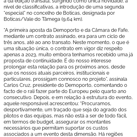
à da edição transata, surgindo como única novidade, a 
nível de classificativas, a introdução de uma segunda 
“especial” no concelho de Boticas, designada por 
Boticas/Vale do Tâmega (9,64 km).
“A primeira aposta da Demoporto e da Câmara de Fafe, 
mediante um contrato assinado, era para um ciclo de 
três anos, até ao ano transato. Neste momento, o que é 
uma situação única, o contrato em vigor diz respeito 
apenas a 2023, muito embora tenhamos recebido uma já 
proposta de continuidade. É do nosso interesse 
prolongar esta relação para os próximos anos, desde 
que os nossos atuais parceiros, institucionais e 
particulares, prossigam connosco no projeto”, assinala 
Carlos Cruz, presidente do Demoporto, comentando o 
facto de o rali fazer parte do Europeu pelo quarto ano 
consecutivo. Depois, e em relação à estrutura do evento, 
aquele responsável acrescentou: “Procuramos, 
desportivamente, um traçado que seja do agrado dos 
pilotos e das equipas, mas não está a ser de todo fácil, 
em termos de budget, assegurar os montantes 
necessários que permitam suportar os custos 
associados a um evento desta dimensão. Há regiões 