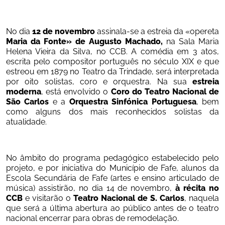
No dia 
12 de novembro
 assinala-se a estreia da «opereta
Maria da Fonte» de Augusto Machado, 
na Sala Maria 
Helena Vieira da Silva, no CCB. A comédia em 3 atos, 
escrita pelo compositor português no século XIX e que 
estreou em 1879 no Teatro da Trindade, será interpretada 
por oito solistas, coro e orquestra. Na sua 
estreia 
moderna
, está envolvido o 
Coro do Teatro Nacional de 
São Carlos
 e a 
Orquestra Sinfónica Portuguesa
, bem 
como alguns dos mais reconhecidos solistas da 
atualidade. 
No âmbito do programa pedagógico estabelecido pelo 
projeto, e por iniciativa do Município de Fafe, alunos da 
Escola Secundária de Fafe (artes e ensino articulado de 
música) assistirão, no dia 14 de novembro, 
à récita no 
CCB
 e visitarão o 
Teatro Nacional de S. Carlos
, naquela 
que será a última abertura ao público antes de o teatro 
nacional encerrar para obras de remodelação.