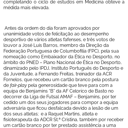
completando o ciclo de estudos em Medicina obteve a 
médida mais elevada.
 Antes da ordem do dia foram aprovados por 
unanimidade votos de felicitação ao desempenho 
desportivo de vários atletas fafenses, e três votos de 
louvor a José Luís Barros, membro da Direção da 
Federação Portuguesa de Columbofilia (FPC), pela sua 
nomeação como Embaixador da Ética no Desporto, no 
âmbito do PNED – Plano Nacional de Ética no Desporto, 
dinamizado pelo IPDJ, Instituto Português do Desporto e 
da Juventude, a Fernando Freitas, treinador da ACR 
Fornelos, que recebeu um cartão branco pela postura 
de 
fair-play 
pela generosidade que teve para com a 
equipa de Benjamins “B” da AF Celorico de Basto no 
decorrer da Liga de Futsal AMAF – Benjamins, por ter 
cedido um dos seus jogadores para compor a equipa 
adversária que ficou desfalcada devido a lesão de um 
dos seus atletas;  e a Raquel Martins, atleta e 
fisioterapeuta da ADCR St.ª Cristina, também por receber 
um cartão branco por ter prestado assistência a uma 