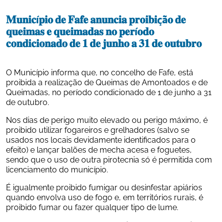
𝐌𝐮𝐧𝐢𝐜í𝐩𝐢𝐨 𝐝𝐞 𝐅𝐚𝐟𝐞 𝐚𝐧𝐮𝐧𝐜𝐢𝐚 𝐩𝐫𝐨𝐢𝐛𝐢çã𝐨 𝐝𝐞 
𝐪𝐮𝐞𝐢𝐦𝐚𝐬 𝐞 𝐪𝐮𝐞𝐢𝐦𝐚𝐝𝐚𝐬 𝐧𝐨 𝐩𝐞𝐫í𝐨𝐝𝐨 
𝐜𝐨𝐧𝐝𝐢𝐜𝐢𝐨𝐧𝐚𝐝𝐨 𝐝𝐞 𝟏 𝐝𝐞 𝐣𝐮𝐧𝐡𝐨 𝐚 𝟑𝟏 𝐝𝐞 𝐨𝐮𝐭𝐮𝐛𝐫𝐨
O Município informa que, no concelho de Fafe, está 
proibida a realização de Queimas de Amontoados e de 
Queimadas, no período condicionado de 1 de junho a 31 
de outubro.
Nos dias de perigo muito elevado ou perigo máximo, é 
proibido utilizar fogareiros e grelhadores (salvo se 
usados nos locais devidamente identificados para o 
efeito) e lançar balões de mecha acesa e foguetes, 
sendo que o uso de outra pirotecnia só é permitida com 
licenciamento do município.
É igualmente proibido fumigar ou desinfestar apiários 
quando envolva uso de fogo e, em territórios rurais, é 
proibido fumar ou fazer qualquer tipo de lume.