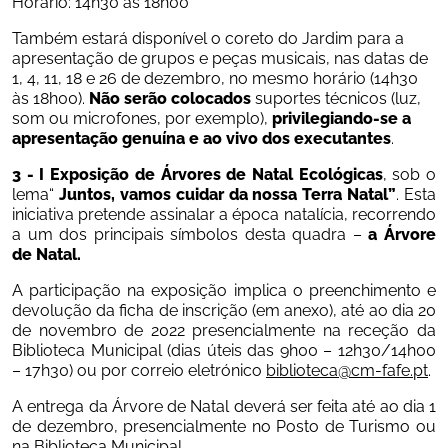
Horário: 14h30 às 18h00
Também estará disponível o coreto do Jardim para a 
apresentação de grupos e peças musicais, nas datas de 
1, 4, 11, 18 e 26 de dezembro, no mesmo horário (14h30 
às 18h00). 
Não serão colocados
 suportes técnicos (luz, 
som ou microfones, por exemplo), 
privilegiando-se a 
apresentação genuína e ao vivo dos executantes
.
3 - I Exposição de Árvores de Natal Ecológicas
, sob o 
lema“ 
Juntos, vamos cuidar da nossa Terra Natal”
. Esta 
iniciativa pretende assinalar a época natalícia, recorrendo 
a um dos principais símbolos desta quadra – 
a Árvore 
de Natal.
A participação na exposição implica o preenchimento e 
devolução da ficha de inscrição (em anexo), até ao dia 20 
de novembro de 2022 presencialmente na receção da 
Biblioteca Municipal (dias úteis das 9h00 – 12h30/14h00 
– 17h30) ou por correio eletrónico 
biblioteca@cm-fafe.pt
.
A entrega da Árvore de Natal deverá ser feita até ao dia 1 
de dezembro, presencialmente no Posto de Turismo ou 
na Biblioteca Municipal.