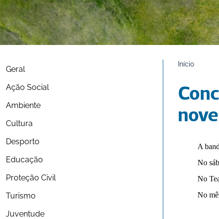
Início
Geral
Ação Social
Conc
Ambiente
nov
Cultura
Desporto
A band
Educação
No sáb
Proteção Civil
No Tea
Turismo
No mês
Juventude