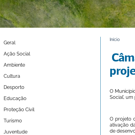
Início
Geral
Ação Social
 Câmara de Fafe apresenta candidatura ao PRR para 
Ambiente
proje
Cultura
Desporto
O Municípi
Social’, um
Educação
Proteção Civil
O projeto 
Turismo
ativação d
de desenvo
Juventude