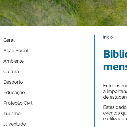
Início
Geral
Ação Social
Bibli
Ambiente
mens
Cultura
Desporto
Entre os me
a importân
Educação
de estudan
Proteção Civil
Estes dado
eventos que
Turismo
e utilizador
Juventude