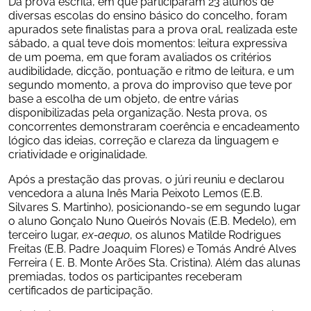
Da prova escrita, em que participaram 23 alunos de 
diversas escolas do ensino básico do concelho, foram 
apurados sete finalistas para a prova oral, realizada este 
sábado, a qual teve dois momentos: leitura expressiva 
de um poema, em que foram avaliados os critérios 
audibilidade, dicção, pontuação e ritmo de leitura, e um 
segundo momento, a prova do improviso que teve por 
base a escolha de um objeto, de entre várias 
disponibilizadas pela organização. Nesta prova, os 
concorrentes demonstraram coerência e encadeamento 
lógico das ideias, correção e clareza da linguagem e 
criatividade e originalidade.
Após a prestação das provas, o júri reuniu e declarou 
vencedora a aluna Inês Maria Peixoto Lemos (E.B. 
Silvares S. Martinho), posicionando-se em segundo lugar 
o aluno Gonçalo Nuno Queirós Novais (E.B. Medelo), em 
terceiro lugar, 
ex-aequo
, os alunos Matilde Rodrigues 
Freitas (E.B. Padre Joaquim Flores) e Tomás André Alves 
Ferreira ( E. B. Monte Arões Sta. Cristina). Além das alunas 
premiadas, todos os participantes receberam 
certificados de participação.