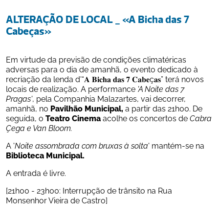
ALTERAÇÃO DE LOCAL _ «A Bicha das 7 
Cabeças» 
Em virtude da previsão de condições climatéricas 
adversas para o dia de amanhã, o evento dedicado à  
recriação da lenda d'“𝐀 𝐁𝐢𝐜𝐡𝐚 𝐝𝐚𝐬 𝟕 𝐂𝐚𝐛𝐞ç𝐚𝐬” terá novos 
locais de realização. A performance 
'A Noite das 7 
Pragas'
, pela Companhia Malazartes, vai decorrer, 
amanhã, no 
Pavilhão Municipal,
 a partir das 21h00. De 
seguida, o 
Teatro Cinema
 acolhe os concertos de 
Cabra 
Çega e Van Bloom.
A '
Noite assombrada com bruxas à solta
' mantém-se na 
Biblioteca Municipal. 
A entrada é livre.
[21h00 - 23h00: Interrupção de trânsito na Rua 
Monsenhor Vieira de Castro]