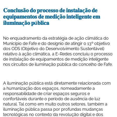
𝐂𝐨𝐧𝐜𝐥𝐮𝐬ã𝐨 𝐝𝐨 𝐩𝐫𝐨𝐜𝐞𝐬𝐬𝐨 𝐝𝐞 𝐢𝐧𝐬𝐭𝐚𝐥𝐚çã𝐨 𝐝𝐞 
𝐞𝐪𝐮𝐢𝐩𝐚𝐦𝐞𝐧𝐭𝐨𝐬 𝐝𝐞 𝐦𝐞𝐝𝐢çã𝐨 𝐢𝐧𝐭𝐞𝐥𝐢𝐠𝐞𝐧𝐭𝐞 𝐞𝐦 
𝐢𝐥𝐮𝐦𝐢𝐧𝐚çã𝐨 𝐩ú𝐛𝐥𝐢𝐜𝐚 
No enquadramento da estratégia de ação climática do 
Município de Fafe e do desígnio de atingir o 13º objetivo 
dos ODS (Objetivo do Desenvolvimento Sustentável) 
relativo à ação climática, a E-Redes concluiu o processo 
de instalação de equipamentos de medição inteligente 
nos circuitos de iluminação pública do concelho de Fafe.
A iluminação pública está diretamente relacionada com 
a humanização dos espaços, nomeadamente a 
responsabilidade de criar espaços seguros e 
confortáveis durante o período de ausência de luz 
natural. Tal como em muito outros setores, também a 
iluminação pública passa por profundas mudanças 
tecnológicas no contexto da revolução digital e dos 