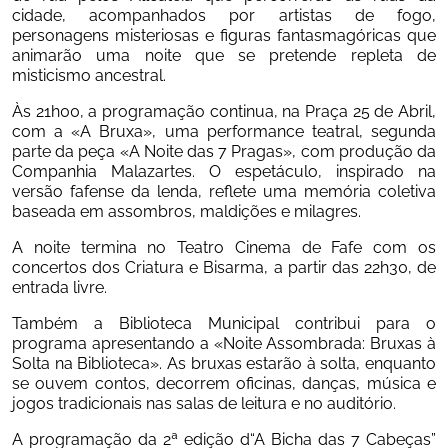
cidade, acompanhados por artistas de fogo, 
personagens misteriosas e figuras fantasmagóricas que 
animarão uma noite que se pretende repleta de 
misticismo ancestral.
Às 21h00, a programação continua, na Praça 25 de Abril, 
com a «A Bruxa», uma performance teatral, segunda 
parte da peça «A Noite das 7 Pragas», com produção da 
Companhia Malazartes. O espetáculo, inspirado na 
versão fafense da lenda, reflete uma memória coletiva 
baseada em assombros, maldições e milagres. 
A noite termina no Teatro Cinema de Fafe com os 
concertos dos Criatura e Bisarma, a partir das 22h30, de 
entrada livre. 
Também a Biblioteca Municipal contribui para o 
programa apresentando a «Noite Assombrada: Bruxas à 
Solta na Biblioteca». As bruxas estarão à solta, enquanto 
se ouvem contos, decorrem oficinas, danças, música e 
jogos tradicionais nas salas de leitura e no auditório. 
A programação da 2ª edição d“A Bicha das 7 Cabeças” 