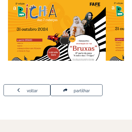
voltar
partilhar