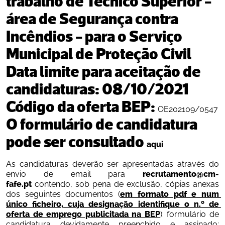
trabalho de Técnico Superior - 
área de Segurança contra 
Incêndios - para o Serviço 
Municipal de Proteção Civil
Data limite para aceitação de 
candidaturas: 
08/10/2021 
Código da oferta BEP: 
OE202109/0547
O formulário de candidatura 
pode ser consultado 
aqui
As candidaturas deverão ser apresentadas através do 
envio de email para
 recrutamento@cm-
fafe.pt
 contendo, sob pena de exclusão, cópias anexas 
dos seguintes documentos (
em formato pdf e num 
único ficheiro, cuja designação identifique o n.º de 
oferta de emprego publicitada na BEP
): formulário de 
candidatura devidamente preenchido e assinado; 