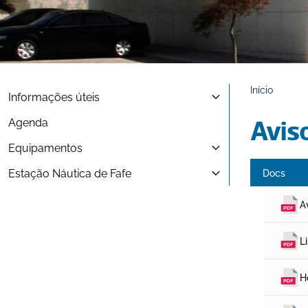
Início
Informações úteis
Agenda
Avis
Equipamentos
Estação Náutica de Fafe
Docs
A
L
H