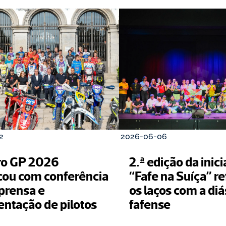
2
2026-06-06
o GP 2026 
2.ª edição da inicia
cou com conferência 
“Fafe na Suíça” re
prensa e 
os laços com a diá
apresentação de pilotos 
fafense 