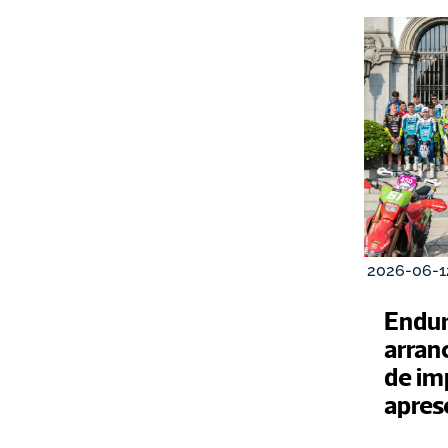
2026-06-1
Endur
arran
de im