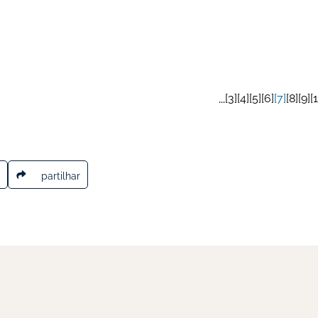
3
4
5
6
7
8
9
...
partilhar