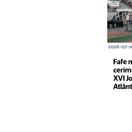
2026-07-0
Fafe 
cerim
XVI Jo
Atlânt