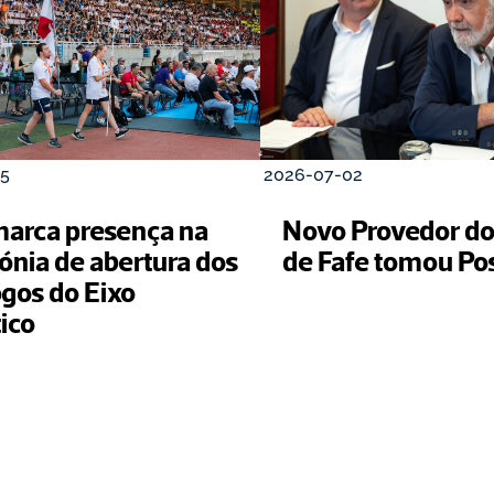
5
2026-07-02
marca presença na 
Novo Provedor do 
ónia de abertura dos 
de Fafe tomou Po
gos do Eixo 
ico