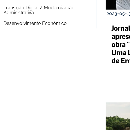
Transição Digital / Modernização 
Administrativa
2023-05-1
Desenvolvimento Económico
Jornal
apres
obra 
Uma L
de Em