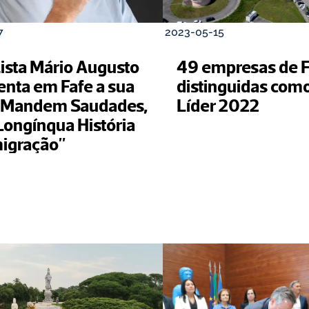
7
2023-05-15
ista Mário Augusto 
49 empresas de F
enta em Fafe a sua 
distinguidas com
"Mandem Saudades, 
Líder 2022
ongínqua História 
igração"