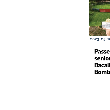
2023-05-1
Passei
senior
Bacal
Bomba