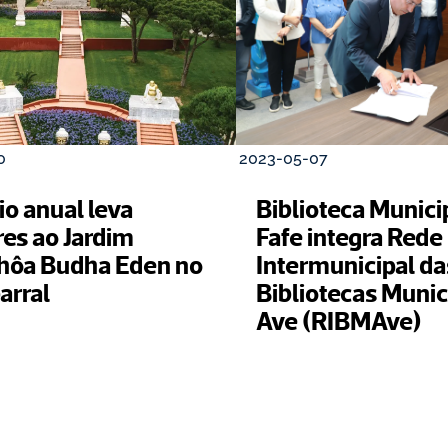
0
2023-05-07
o anual leva 
Biblioteca Municip
es ao Jardim 
Fafe integra Rede 
hôa Budha Eden no 
Intermunicipal das
rral
Bibliotecas Munici
Ave (RIBMAve)